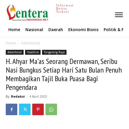
Informasi
Berita
Terkini
Home
Nasional
Daerah
Ekonomi Bisnis
Politik & P
Home
Advertorial
Advertorial
Headline
Tangerang Raya
H. Ahyar Ma’as Seorang Dermawan, Seribu
Nasi Bungkus Setiap Hari Satu Bulan Penuh
Membagikan Tajil Buka Puasa Bagi
Pengendara
By
Redaksi
-
4 April 2023