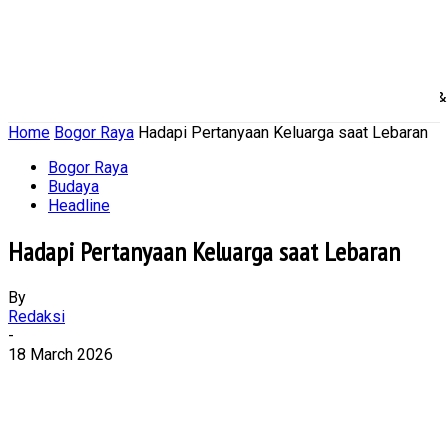
Home
Nasional
Daerah
Ekonomi Bisnis
Politik 
Home
Bogor Raya
Hadapi Pertanyaan Keluarga saat Lebaran
Bogor Raya
Budaya
Headline
Hadapi Pertanyaan Keluarga saat Lebaran
By
Redaksi
-
18 March 2026