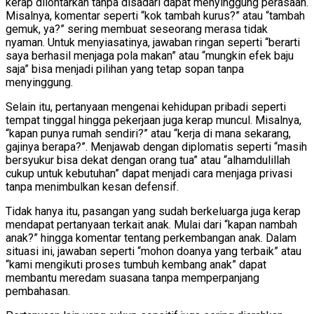
kerap dilontarkan tanpa disadari dapat menyinggung perasaan.
Misalnya, komentar seperti “kok tambah kurus?” atau “tambah
gemuk, ya?” sering membuat seseorang merasa tidak
nyaman. Untuk menyiasatinya, jawaban ringan seperti “berarti
saya berhasil menjaga pola makan” atau “mungkin efek baju
saja” bisa menjadi pilihan yang tetap sopan tanpa
menyinggung.
Selain itu, pertanyaan mengenai kehidupan pribadi seperti
tempat tinggal hingga pekerjaan juga kerap muncul. Misalnya,
“kapan punya rumah sendiri?” atau “kerja di mana sekarang,
gajinya berapa?”. Menjawab dengan diplomatis seperti “masih
bersyukur bisa dekat dengan orang tua” atau “alhamdulillah
cukup untuk kebutuhan” dapat menjadi cara menjaga privasi
tanpa menimbulkan kesan defensif.
Tidak hanya itu, pasangan yang sudah berkeluarga juga kerap
mendapat pertanyaan terkait anak. Mulai dari “kapan nambah
anak?” hingga komentar tentang perkembangan anak. Dalam
situasi ini, jawaban seperti “mohon doanya yang terbaik” atau
“kami mengikuti proses tumbuh kembang anak” dapat
membantu meredam suasana tanpa memperpanjang
pembahasan.