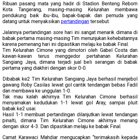
Ribuan pasang mata yang hadir di Stadion Benteng Reborn
Kota Tangerang, masing-masing Kelurahan membawa
pendukung baik ibu-ibu, bapak-bapak dan pemuda yang
datang untuk menyaksikan
pertandingan
tersebut.
Jalannya pertandingan sore hari ini sangat menarik dimana di
babak pertama masing-masing Tim menunjukan kehebatannya
karena pemenang hari ini dipastikan melaju ke babak Final.
Tim Kelurahan Cimone yang dimotori oleh Gabel Costa dan
kawan-kawan terus menggedor pertahanan Kelurahan
Sangiang Jaya, dimana terjadi jual beli serangan di babak
pertama yang diakhiri dengan skor 0-0.
Dibabak ke2 Tim Kelurahan Sangiang Jaya berhasil menjebol
gawang Roby Casilas lewat gol cantik tendangan bebas Fadil
dan membawa ke unggulan 1-0.
Tak mau kalah akhirnya Tim Kelurahan Cimone berhasil
menyamakan kedudukan 1-1 lewat gol Aray, sampai pluit
babak ke2 usai.
Hasil 1-1 membuat pertandingan dilanjutkan lewat tendangan
pinalti, dimana Tim Kelurahan Cimone akhirnya menang
dengan skor 4-3. Dan dipastikan melaju ke babak Final.
Camat Karawaci Mahdiar mengucapkan “terimakasih kepada