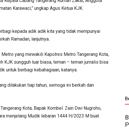
rta Kepala Cabang Tangerang Rumah Zakat, Anggota
matan Karawaci,” ungkap Agus Ketua KJK.
berbagi kepada adik adik kita yang tidak mempunyai
erkah Ramadan, lanjutnya..
 Metro yang mewakili Kapolres Metro Tangerang Kota,
eh KJK sungguh luar biasa, teman – teman jurnalis bisa
ik untuk berbagi kebahagiaan, katanya.
ng dilakukan tiap tahun, semoga ini berkah dan
B
o Tangerang Kota, Bapak Kombel. Zain Dwi Nugroho,
acara menjelang Mudik lebaran 1444 H/2023 M buat
B
P