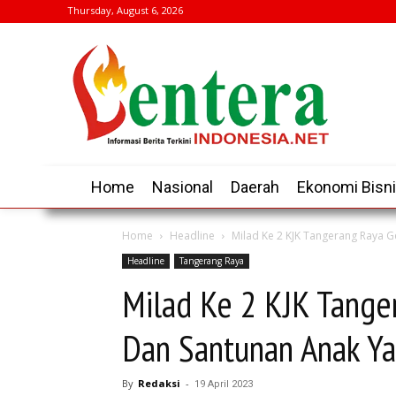
Thursday, August 6, 2026
Home
Nasional
Daerah
Ekonomi Bisn
Home
Headline
Milad Ke 2 KJK Tangerang Raya G
Headline
Tangerang Raya
Milad Ke 2 KJK Tange
Dan Santunan Anak Y
By
Redaksi
-
19 April 2023