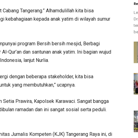
Re
 Cabang Tangerang.” Alhamdulillah kita bisa
Le
bagi kebahagiaan kepada anak yatim di wilayah sumur
Dr
te
be
punyai program Bersih bersih mesjid, Berbagi
Al-Qur’an dan santunan anak yatim. Ini bagian wujud
ndonesia, lanjut Nurlia.
ergi dengan beberapa stakeholder, kita bisa
 untuk yang membutuhkan,” ucapnya.
n Setia Prawira, Kapolsek Karawaci. Sangat bangga
ibulan ramadan dan ini sangat sosial serta peduli.
nitas Jurnalis Kompeten (KJK) Tangerang Raya ini, di