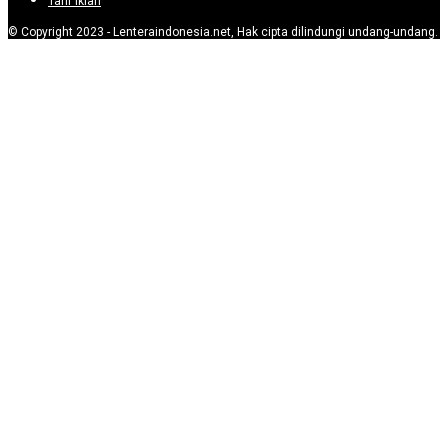
Tarif Iklan
© Copyright 2023 - Lenteraindonesia.net, Hak cipta dilindungi undang-undang.