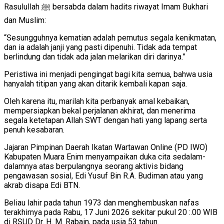
Rasulullah ﷺ bersabda dalam hadits riwayat Imam Bukhari
dan Muslim:
“Sesungguhnya kematian adalah pemutus segala kenikmatan,
dan ia adalah janji yang pasti dipenuhi. Tidak ada tempat
berlindung dan tidak ada jalan melarikan diri darinya.”
Peristiwa ini menjadi pengingat bagi kita semua, bahwa usia
hanyalah titipan yang akan ditarik kembali kapan saja.
Oleh karena itu, marilah kita perbanyak amal kebaikan,
mempersiapkan bekal perjalanan akhirat, dan menerima
segala ketetapan Allah SWT dengan hati yang lapang serta
penuh kesabaran.
Jajaran Pimpinan Daerah Ikatan Wartawan Online (PD IWO)
Kabupaten Muara Enim menyampaikan duka cita sedalam-
dalamnya atas berpulangnya seorang aktivis bidang
pengawasan sosial, Edi Yusuf Bin R.A. Budiman atau yang
akrab disapa Edi BTN.
Beliau lahir pada tahun 1973 dan menghembuskan nafas
terakhirnya pada Rabu, 17 Juni 2026 sekitar pukul 20 :.00 WIB
di RSUD Dr. H. M. Rabain, pada usia 53 tahun.