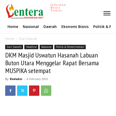
Informasi
Berita
Terkini
Home
Nasional
Daerah
Ekonomi Bisnis
Politik & P
Home
Dari Daerah
Dari Daerah
Headline
Nasional
Politik & Pemerintahan
DKM Masjid Uswatun Hasanah Labuan
Buton Utara Menggelar Rapat Bersama
MUSPIKA setempat
By
Redaksi
-
4 February 2023