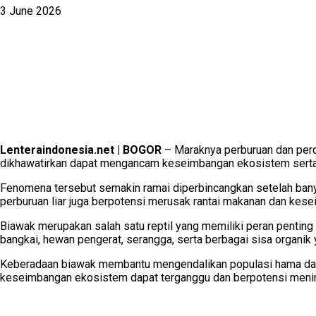
3 June 2026
Lenteraindonesia.net | BOGOR
– Maraknya perburuan dan perda
dikhawatirkan dapat mengancam keseimbangan ekosistem serta m
Fenomena tersebut semakin ramai diperbincangkan setelah banya
perburuan liar juga berpotensi merusak rantai makanan dan kes
Biawak merupakan salah satu reptil yang memiliki peran penting
bangkai, hewan pengerat, serangga, serta berbagai sisa organi
Keberadaan biawak membantu mengendalikan populasi hama dan me
keseimbangan ekosistem dapat terganggu dan berpotensi menim