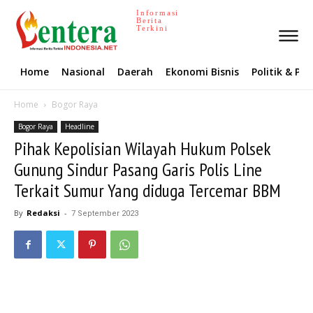
Informasi
Berita
Terkini
Home
Nasional
Daerah
Ekonomi Bisnis
Politik & P
Home
Bogor Raya
Bogor Raya
Headline
Pihak Kepolisian Wilayah Hukum Polsek
Gunung Sindur Pasang Garis Polis Line
Terkait Sumur Yang diduga Tercemar BBM
By
Redaksi
-
7 September 2023