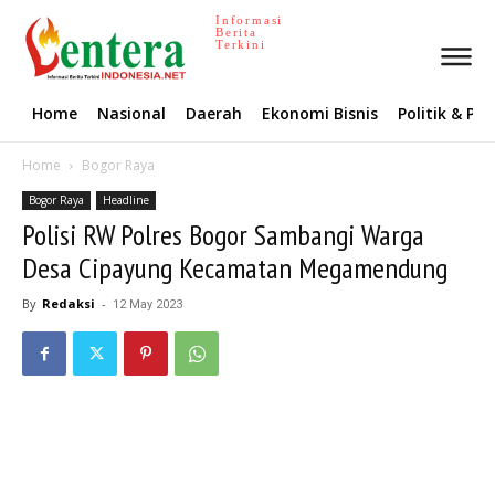
Informasi
Berita
Terkini
Home
Nasional
Daerah
Ekonomi Bisnis
Politik & P
Home
Bogor Raya
Bogor Raya
Headline
Polisi RW Polres Bogor Sambangi Warga
Desa Cipayung Kecamatan Megamendung
By
Redaksi
-
12 May 2023