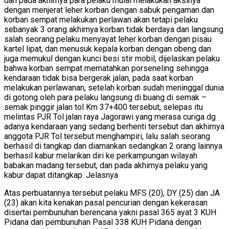
dan pada akhirnya para pelaku mulai melakukan aksinya
dengan menjerat leher korban dengan sabuk pengaman dan
korban sempat melakukan perlawan akan tetapi pelaku
sebanyak 3 orang akhirnya korban tidak berdaya dan langsung
salah seorang pelaku menyayat leher korban dengan pisau
kartel lipat, dan menusuk kepala korban dengan obeng dan
juga memukul dengan kunci besi stir mobil, dijelaskan pelaku
bahwa korban sempat mematahkan porseneling sehingga
kendaraan tidak bisa bergerak jalan, pada saat korban
melakukan perlawanan, setelah korban sudah meninggal dunia
di gotong oleh para pelaku langsung di buang di semak –
semak pinggir jalan tol Km 37+400 tersebut, selepas itu
melintas PJR Tol jalan raya Jagorawi yang merasa curiga dg
adanya kendaraan yang sedang berhenti tersebut dan akhirnya
anggota PJR Tol tersebut menghampiri, lalu salah seorang
berhasil di tangkap dan diamankan sedangkan 2 orang lainnya
berhasil kabur melarikan diri ke perkampungan wilayah
babakan madang tersebut, dan pada akhirnya pelaku yang
kabur dapat ditangkap. Jelasnya
Atas perbuatannya tersebut pelaku MFS (20), DY (25) dan JA
(23) akan kita kenakan pasal pencurian dengan kekerasan
disertai pembunuhan berencana yakni pasal 365 ayat 3 KUH
Pidana dan pembunuhan Pasal 338 KUH Pidana dengan