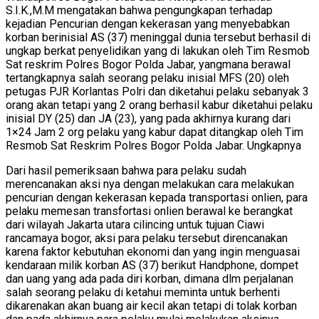
S.I.K.,M.M mengatakan bahwa pengungkapan terhadap
kejadian Pencurian dengan kekerasan yang menyebabkan
korban berinisial AS (37) meninggal dunia tersebut berhasil di
ungkap berkat penyelidikan yang di lakukan oleh Tim Resmob
Sat reskrim Polres Bogor Polda Jabar, yangmana berawal
tertangkapnya salah seorang pelaku inisial MFS (20) oleh
petugas PJR Korlantas Polri dan diketahui pelaku sebanyak 3
orang akan tetapi yang 2 orang berhasil kabur diketahui pelaku
inisial DY (25) dan JA (23), yang pada akhirnya kurang dari
1×24 Jam 2 org pelaku yang kabur dapat ditangkap oleh Tim
Resmob Sat Reskrim Polres Bogor Polda Jabar. Ungkapnya
Dari hasil pemeriksaan bahwa para pelaku sudah
merencanakan aksi nya dengan melakukan cara melakukan
pencurian dengan kekerasan kepada transportasi onlien, para
pelaku memesan transfortasi onlien berawal ke berangkat
dari wilayah Jakarta utara cilincing untuk tujuan Ciawi
rancamaya bogor, aksi para pelaku tersebut direncanakan
karena faktor kebutuhan ekonomi dan yang ingin menguasai
kendaraan milik korban AS (37) berikut Handphone, dompet
dan uang yang ada pada diri korban, dimana dlm perjalanan
salah seorang pelaku di ketahui meminta untuk berhenti
dikarenakan akan buang air kecil akan tetapi di tolak korban