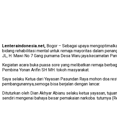
Lenteraindonesia.net,
Bogor – Sebagai upaya mengoptimalkan
bidang rehabilitasi mental untuk remaja mayoritas dalam pena
JL, H. Mawi No 7 Gang purnama Desa Waru jaya.kecamatan Par
Kegiatan acara buka puasa sore yang melibatkan remaja berbag
Pembina Yonan Arifin SH MH. tokoh masyarakat.
Saya selaku Ketua dari Yayasan Pasundan Raya mohon doa restu
pembangunannya,semoga bisa berjalan dengan lancar.
Dituturkan oleh Dian Akhyar Abianu selaku ketua yayasan, tuju
sendiri mengenai bahaya besar pemakaian narkoba. tuturnya (R