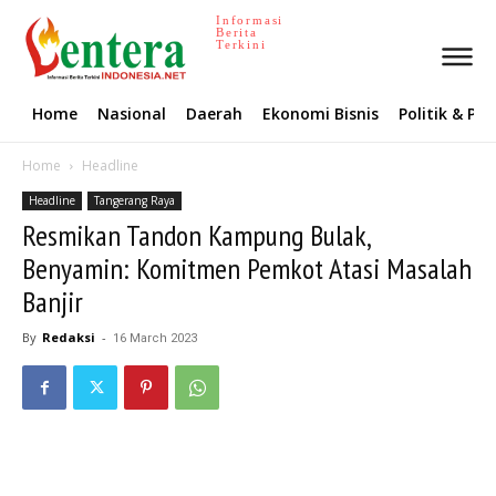
Informasi
Berita
Terkini
Home
Nasional
Daerah
Ekonomi Bisnis
Politik & P
Home
Headline
Headline
Tangerang Raya
Resmikan Tandon Kampung Bulak,
Benyamin: Komitmen Pemkot Atasi Masalah
Banjir
By
Redaksi
-
16 March 2023