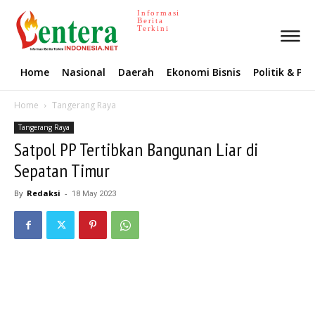
Informasi
Berita
Terkini
Home
Nasional
Daerah
Ekonomi Bisnis
Politik & P
Home
Tangerang Raya
Tangerang Raya
Satpol PP Tertibkan Bangunan Liar di
Sepatan Timur
By
Redaksi
-
18 May 2023