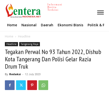
Informasi
Berita
Terkini
Home
Nasional
Daerah
Ekonomi Bisnis
Politik & P
Home
Headline
Headline
Tangerang Raya
Tegakan Perwal No 93 Tahun 2022, Dishub
Kota Tangerang Dan Polisi Gelar Razia
Drum Truk
By
Redaksi
-
12 July 2023