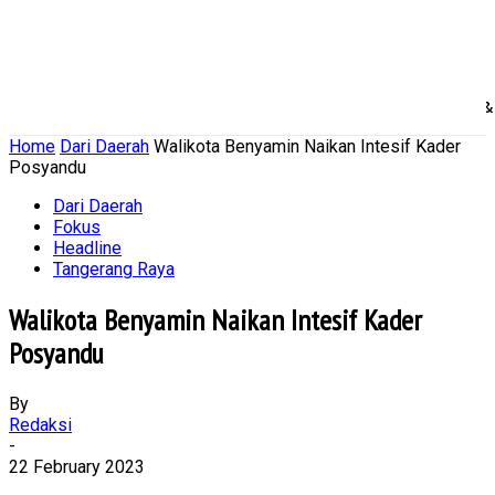
Home
Nasional
Daerah
Ekonomi Bisnis
Politik 
Home
Dari Daerah
Walikota Benyamin Naikan Intesif Kader
Posyandu
Dari Daerah
Fokus
Headline
Tangerang Raya
Walikota Benyamin Naikan Intesif Kader
Posyandu
By
Redaksi
-
22 February 2023