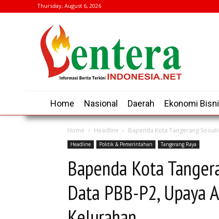
Thursday, August 6, 2026
Home
Nasional
Daerah
Ekonomi Bisn
Home
Headline
Bapenda Kota Tangerang Sosialisa
Headline
Politik & Pemerintahan
Tangerang Raya
Bapenda Kota Tangeran
Data PBB-P2, Upaya A
Kelurahan.