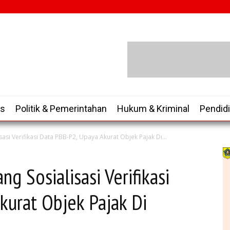
is
Politik & Pemerintahan
Hukum & Kriminal
Pendid
si Verifikasi Data PBB-P2, Upaya Akurat Objek Pajak Di...
g Sosialisasi Verifikasi
kurat Objek Pajak Di