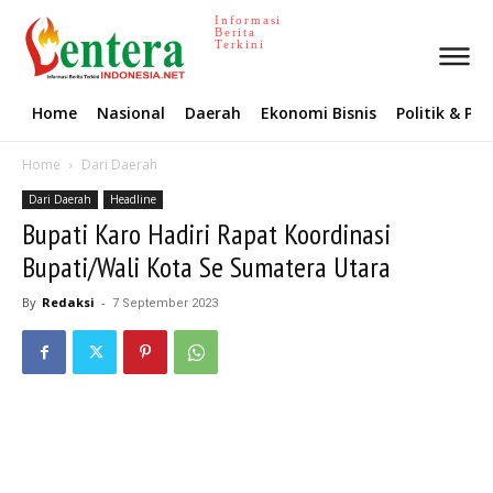
Informasi
Berita
Terkini
Home
Nasional
Daerah
Ekonomi Bisnis
Politik & P
Home
Dari Daerah
Dari Daerah
Headline
Bupati Karo Hadiri Rapat Koordinasi
Bupati/Wali Kota Se Sumatera Utara
By
Redaksi
-
7 September 2023