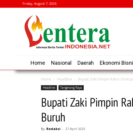
Friday, August 7, 2026
Home
Nasional
Daerah
Ekonomi Bisn
Home
Headline
Bupati Zaki Pimpin Rakor Forkop
Headline
Tangerang Raya
Bupati Zaki Pimpin R
Buruh
By
Redaksi
-
27 April 2023