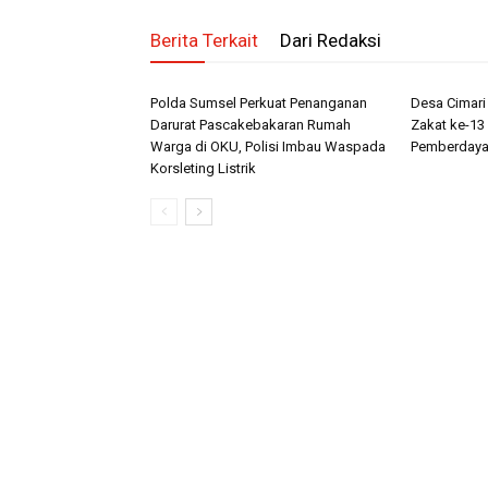
Berita Terkait
Dari Redaksi
Polda Sumsel Perkuat Penanganan
Desa Cimar
Darurat Pascakebakaran Rumah
Zakat ke-13 
Warga di OKU, Polisi Imbau Waspada
Pemberdaya
Korsleting Listrik