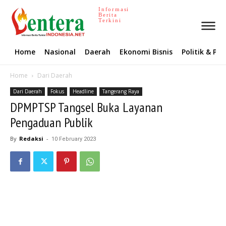
Informasi
Berita
Terkini
Home
Nasional
Daerah
Ekonomi Bisnis
Politik & P
Home
Dari Daerah
Dari Daerah
Fokus
Headline
Tangerang Raya
DPMPTSP Tangsel Buka Layanan
Pengaduan Publik
By
Redaksi
-
10 February 2023