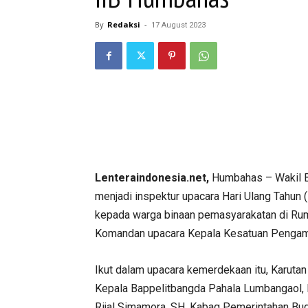
By
Redaksi
-
17 August 2023
Lenteraindonesia.net,
Humbahas – Wakil B
menjadi inspektur upacara Hari Ulang Tahun
kepada warga binaan pemasyarakatan di Rum
Komandan upacara Kepala Kesatuan Pengam
Ikut dalam upacara kemerdekaan itu, Karut
Kepala Bappelitbangda Pahala Lumbangaol, 
Rijal Simamora, SH, Kabag Pemerintahan Bu