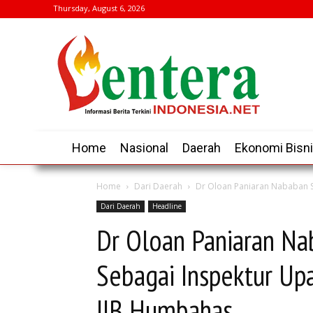
Thursday, August 6, 2026
Home
Nasional
Daerah
Ekonomi Bisn
Home
Dari Daerah
Dr Oloan Paniaran Nababan S
Dari Daerah
Headline
Dr Oloan Paniaran N
Sebagai Inspektur Up
IIB Humbahas