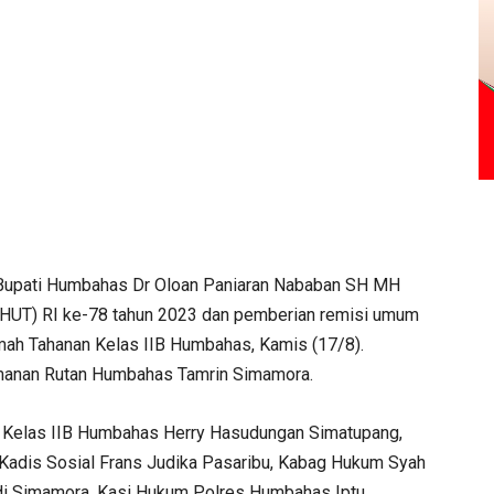
upati Humbahas Dr Oloan Paniaran Nababan SH MH
 (HUT) RI ke-78 tahun 2023 dan pemberian remisi umum
ah Tahanan Kelas IIB Humbahas, Kamis (17/8).
anan Rutan Humbahas Tamrin Simamora.
an Kelas IIB Humbahas Herry Hasudungan Simatupang,
Kadis Sosial Frans Judika Pasaribu, Kabag Hukum Syah
di Simamora, Kasi Hukum Polres Humbahas Iptu