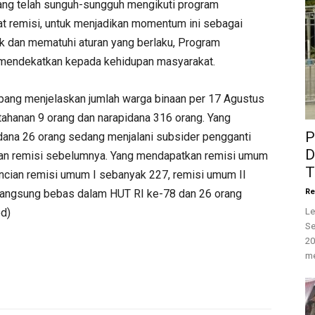
ang telah sunguh-sungguh mengikuti program
t remisi, untuk menjadikan momentum ini sebagai
ik dan mematuhi aturan yang berlaku, Program
mendekatkan kepada kehidupan masyarakat.
pang menjelaskan jumlah warga binaan per 17 Agustus
ahanan 9 orang dan narapidana 316 orang. Yang
P
dana 26 orang sedang menjalani subsider pengganti
D
an remisi sebelumnya. Yang mendapatkan remisi umum
T
ncian remisi umum I sebanyak 227, remisi umum II
 langsung bebas dalam HUT RI ke-78 dan 26 orang
Re
ed)
Le
Se
20
me