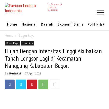
Informasi
Berita
Terkini
Home
Nasional
Daerah
Ekonomi Bisnis
Politik & P
Home
Bogor Raya
Bogor Raya
Headline
Hujan Dengan Intensitas Tinggi Akubatkan
Tanah Longsor Lagi di Kecamatan
Nanggung Kabupaten Bogor.
By
Redaksi
-
27 April 2023