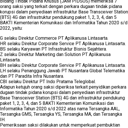
Bidang Tindak Pidana Khusus (JAM PIDSUS) memeriksa 7
orang saksi yang terkait dengan perkara dugaan tindak pidana
korupsi dalam penyediaan infrastruktur Base Transceiver Station
(BTS) 4G dan infrastruktur pendukung paket 1, 2, 3, 4, dan 5
BAKTI Kementerian Komunikasi dan Informatika Tahun 2020 s/d
2022, yaitu:
G selaku Direktur Commerce PT Aplikanusa Lintasarta.
HR selaku Direktur Corporate Service PT Aplikanusa Lintasarta.
BS selaku Karyawan PT Infrastruktur Bisnis Sejahtera.
Z selaku Direktur Marketing dan Solution PT Aplikanusa
Lintasarta.
BH selaku Direktur Corporate Service PT Aplikanusa Lintasarta.
LH selaku Penanggung Jawab PT Nusantara Global Telematika
dan PT Paradita Infra Nusantara.
CBI selaku Direktur PT Indo Pratama Teleglobal.
Adapun ketujuh orang saksi diperiksa terkait penyidikan perkara
dugaan tindak pidana korupsi dalam penyediaan infrastruktur
Base Transceiver Station (BTS) 4G dan infrastruktur pendukung
paket 1, 2, 3, 4, dan 5 BAKTI Kementerian Komunikasi dan
Informatika Tahun 2020 s/d 2022 atas nama Tersangka AAL,
Tersangka GMS, Tersangka YS, Tersangka MA, dan Tersangka
IH.
Pemeriksaan saksi dilakukan untuk memperkuat pembuktian