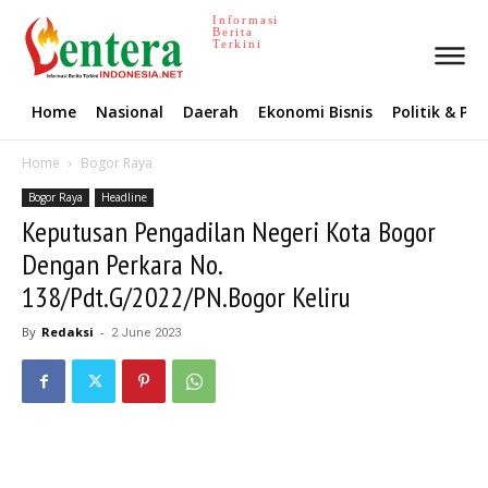
Informasi
Berita
Terkini
Home
Nasional
Daerah
Ekonomi Bisnis
Politik & P
Home
Bogor Raya
Bogor Raya
Headline
Keputusan Pengadilan Negeri Kota Bogor
Dengan Perkara No.
138/Pdt.G/2022/PN.Bogor Keliru
By
Redaksi
-
2 June 2023