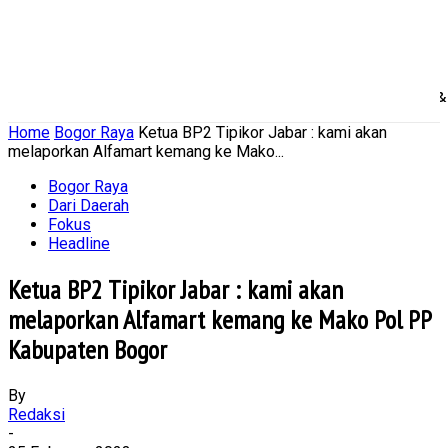
Home
Nasional
Daerah
Ekonomi Bisnis
Politik 
Home
Bogor Raya
Ketua BP2 Tipikor Jabar : kami akan
melaporkan Alfamart kemang ke Mako...
Bogor Raya
Dari Daerah
Fokus
Headline
Ketua BP2 Tipikor Jabar : kami akan
melaporkan Alfamart kemang ke Mako Pol PP
Kabupaten Bogor
By
Redaksi
-