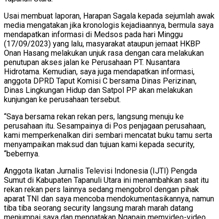
Usai membuat laporan, Harapan Sagala kepada sejumlah awak
media mengatakan jika kronologis kejadiaannya, bermula saya
mendapatkan informasi di Medsos pada hari Minggu
(17/09/2023) yang lalu, masyarakat ataupun jemaat HKBP
Onan Hasang melakukan unjuk rasa dengan cara melakukan
penutupan akses jalan ke Perusahaan PT. Nusantara
Hidrotama. Kemudian, saya juga mendapatkan informasi,
anggota DPRD Taput Komisi C bersama Dinas Perizinan,
Dinas Lingkungan Hidup dan Satpol PP akan melakukan
kunjungan ke perusahaan tersebut.
“Saya bersama rekan rekan pers, langsung menuju ke
perusahaan itu. Sesampainya di Pos penjagaan perusahaan,
kami memperkenalkan diri sembari mencatat buku tamu serta
menyampaikan maksud dan tujuan kami kepada security,
“bebernya.
Anggota Ikatan Jurnalis Televisi Indonesia (IJTI) Pengda
Sumut di Kabupaten Tapanuli Utara ini menambahkan saat itu
rekan rekan pers lainnya sedang mengobrol dengan pihak
aparat TNI dan saya mencoba mendokumentasikannya, namun
tiba tiba seorang security langsung marah marah datang
menjumpai saya dan mengatakan Ngapain memvideo-video