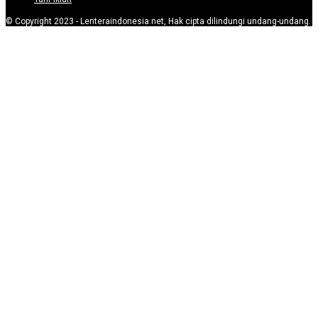
© Copyright 2023 - Lenteraindonesia.net, Hak cipta dilindungi undang-undang.