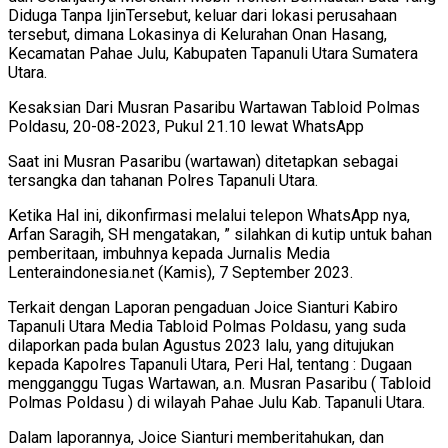
Diduga Tanpa IjinTersebut, keluar dari lokasi perusahaan
tersebut, dimana Lokasinya di Kelurahan Onan Hasang,
Kecamatan Pahae Julu, Kabupaten Tapanuli Utara Sumatera
Utara.
Kesaksian Dari Musran Pasaribu Wartawan Tabloid Polmas
Poldasu, 20-08-2023, Pukul 21.10 lewat WhatsApp
Saat ini Musran Pasaribu (wartawan) ditetapkan sebagai
tersangka dan tahanan Polres Tapanuli Utara.
Ketika Hal ini, dikonfirmasi melalui telepon WhatsApp nya,
Arfan Saragih, SH mengatakan, ” silahkan di kutip untuk bahan
pemberitaan, imbuhnya kepada Jurnalis Media
Lenteraindonesia.net (Kamis), 7 September 2023.
Terkait dengan Laporan pengaduan Joice Sianturi Kabiro
Tapanuli Utara Media Tabloid Polmas Poldasu, yang suda
dilaporkan pada bulan Agustus 2023 lalu, yang ditujukan
kepada Kapolres Tapanuli Utara, Peri Hal, tentang : Dugaan
mengganggu Tugas Wartawan, a.n. Musran Pasaribu ( Tabloid
Polmas Poldasu ) di wilayah Pahae Julu Kab. Tapanuli Utara.
Dalam laporannya, Joice Sianturi memberitahukan, dan