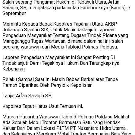
Salah seorang Pengamat Hukum di Tapanuli Utara, Arfan
Saragih, SH, mengatakan pada ciutan Facebooknya (Kamis), 7
September
Meminta Kepada Bapak Kapolres Tapanuli Utara, AKBP
Johanson Sianturi SIK, Untuk Menindaklanjuti Laporan
Pengaduan Masyarakat Tentang Dugaan Tindak Pidana yang
Mengganggu Tugas Wartawan, dimana dalam hal ini, salah
seorang wartawan dari Media Tabloid Polmas Poldasu.
Laporan Pengaduan Masyarakat Ini Sangat Penting Di
Tindaklanjuti Demi Tegak nya Hukum Dan Terungkap nya
Kebenaran.
Pelaku Sampai Saat Ini Masih Bebas Berkeliaran Tanpa
Pernah Diperiksa Oleh Penyidik Kepolisian.
Lanjut Arfan Saragih SH,
Kapolres Taput Harus Usut Temuan ini,
Musran Pasaribu Wartawan Tabloid Polmas Poldasu Melihat
Ada Sebuah Mobil Tronton Bermuatan Batu Yang Hendak
Keluar Dari Dalam Lokasi PLTM PT. Nusantara Hidro Utama,
dan Selanjutnya Merekam Mobil Tronton Bermuatan Batu Yang