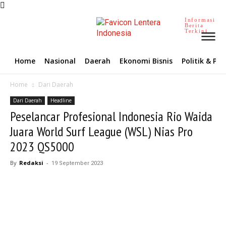
Informasi
Berita
Terkini
Home
Nasional
Daerah
Ekonomi Bisnis
Politik & P
Home
Dari Daerah
Dari Daerah
Headline
Peselancar Profesional Indonesia Rio Waida
Juara World Surf League (WSL) Nias Pro
2023 QS5000
By
Redaksi
-
19 September 2023