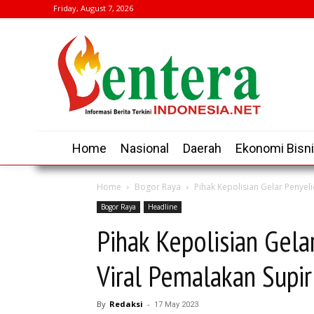
Friday, August 7, 2026
Home
Nasional
Daerah
Ekonomi Bisn
Home
Bogor Raya
Pihak Kepolisian Gelar Penyeli
Bogor Raya
Headline
Pihak Kepolisian Gela
Viral Pemalakan Supi
By
Redaksi
-
17 May 2023