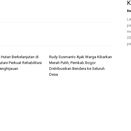
K
Re
Le
pe
me
20
pe
 Hutan Berkelanjutan di
Rudy Susmanto Ajak Warga Kibarkan
utani Perkuat Rehabilitasi
Merah Putih, Pemkab Bogor
enghijauan
Distribusikan Bendera ke Seluruh
Desa