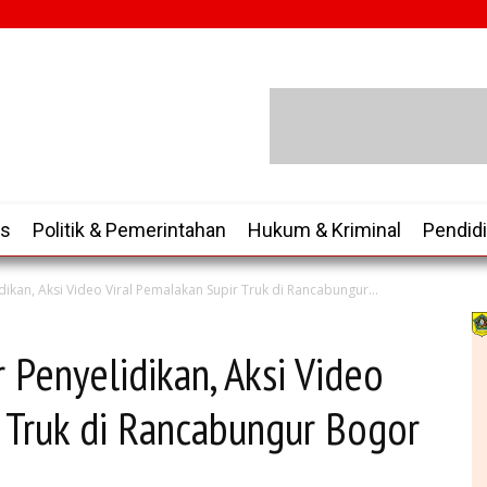
is
Politik & Pemerintahan
Hukum & Kriminal
Pendid
dikan, Aksi Video Viral Pemalakan Supir Truk di Rancabungur...
r Penyelidikan, Aksi Video
r Truk di Rancabungur Bogor