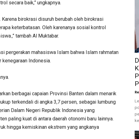
rol secara baik,” ungkapnya.
. Karena birokrasi disuruh berubah oleh birokrasi
berapa keterbatasan. Oleh karenanya sosial kontrol
iswa.,” tambah Al Muktabar.
sasi pergerakan mahasiswa Islam bahwa Islam rahmatan
D
sar kenegaraan Indonesia.
K
P
snya.
P
Re
arkan berbagai capaian Provinsi Banten dalam menarik
Le
g cukup terkendali di angka 3,7 persen, sebagai lumbung
po
erian Dalam Negeri Republik Indonesia yang
pe
n paling kuat di antara daerah otonomi baru lainnya.
ke
uruk hingga kemiskinan ekstrem yang angkanya