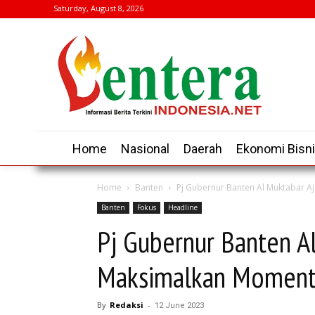
Saturday, August 8, 2026
Home
Nasional
Daerah
Ekonomi Bisn
Home
Banten
Pj Gubernur Banten Al Muktabar 
Banten
Fokus
Headline
Pj Gubernur Banten A
Maksimalkan Moment
By
Redaksi
-
12 June 2023