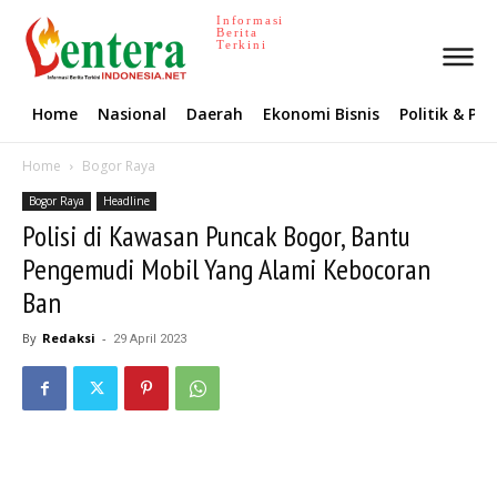
Informasi
Berita
Terkini
Home
Nasional
Daerah
Ekonomi Bisnis
Politik & P
Home
Bogor Raya
Bogor Raya
Headline
Polisi di Kawasan Puncak Bogor, Bantu
Pengemudi Mobil Yang Alami Kebocoran
Ban
By
Redaksi
-
29 April 2023