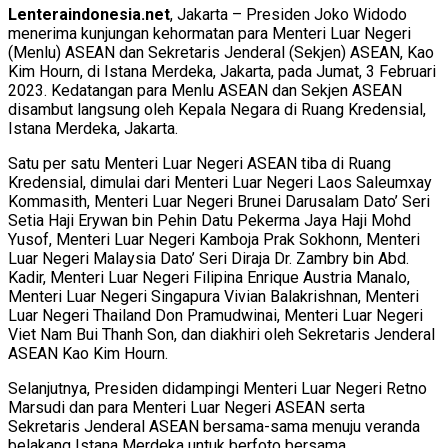
Lenteraindonesia.net
, Jakarta – Presiden Joko Widodo
menerima kunjungan kehormatan para Menteri Luar Negeri
(Menlu) ASEAN dan Sekretaris Jenderal (Sekjen) ASEAN, Kao
Kim Hourn, di Istana Merdeka, Jakarta, pada Jumat, 3 Februari
2023. Kedatangan para Menlu ASEAN dan Sekjen ASEAN
disambut langsung oleh Kepala Negara di Ruang Kredensial,
Istana Merdeka, Jakarta.
Satu per satu Menteri Luar Negeri ASEAN tiba di Ruang
Kredensial, dimulai dari Menteri Luar Negeri Laos Saleumxay
Kommasith, Menteri Luar Negeri Brunei Darusalam Dato’ Seri
Setia Haji Erywan bin Pehin Datu Pekerma Jaya Haji Mohd
Yusof, Menteri Luar Negeri Kamboja Prak Sokhonn, Menteri
Luar Negeri Malaysia Dato’ Seri Diraja Dr. Zambry bin Abd.
Kadir, Menteri Luar Negeri Filipina Enrique Austria Manalo,
Menteri Luar Negeri Singapura Vivian Balakrishnan, Menteri
Luar Negeri Thailand Don Pramudwinai, Menteri Luar Negeri
Viet Nam Bui Thanh Son, dan diakhiri oleh Sekretaris Jenderal
ASEAN Kao Kim Hourn.
Selanjutnya, Presiden didampingi Menteri Luar Negeri Retno
Marsudi dan para Menteri Luar Negeri ASEAN serta
Sekretaris Jenderal ASEAN bersama-sama menuju veranda
belakang Istana Merdeka untuk berfoto bersama.