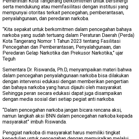
Pemerintah Kota Tangerang berkomitmen untuk bersinergi
serta mendukung atau memfasilitasi dengan institusi yang
mempunyai otoritas terkait pencegahan, pemberantasan,
penyalahgunaan, dan peredaran narkoba.
“Kita sepakat untuk berkomitmen dalam pencegahan bahaya
narkoba yang sudah tertuang dalam Peraturan Daerah (Perda)
Kota Tangerang Nomor 1 Tahun 2023 tentang Fasilitasi
Pencegahan dan Pemberantasan, Penyalahgunaan, dan
Peredaran Gelap Narkotika dan Prekusor Narkotika,” ujar
Teguh
Sementara Dr. Riswanda, Ph.D, menyampaikan materi bahwa
dalam pencegahan penyalahgunaan narkoba bisa dilakukan
dengan intervensi edukasi dengan memberikan pengertian
dan bahaya narkoba yang harus dijauhi oleh masyarakat.
Sehingga peran secara edukasi dapat juga disampaikan
dengan media sosial dari setiap pegiat anti narkoba.
“Dalam pencegahan narkoba jangan bicara rencana aksi,
namun langkah aksi BNN dalam pencegahan narkoba kepada
masyarakat” imbuh Riswanda.
Penggiat narkoba di masyarakat harus memiliki tingkat
kepedulian untuk pencegahan dengan memviralkan melalui