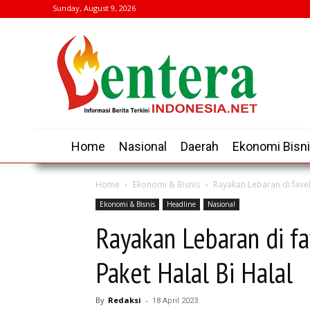
Sunday, August 9, 2026
Home
Nasional
Daerah
Ekonomi Bisn
Home
Ekonomi & Bisnis
Rayakan Lebaran di faveh
Ekonomi & Bisnis
Headline
Nasional
Rayakan Lebaran di f
Paket Halal Bi Halal
By
Redaksi
-
18 April 2023