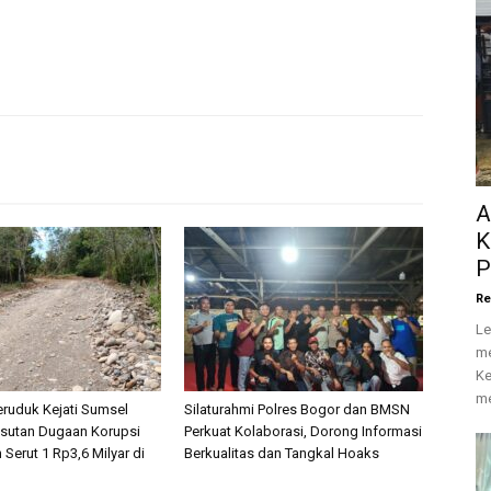
A
K
P
Re
Le
me
Ke
me
ruduk Kejati Sumsel
Silaturahmi Polres Bogor dan BMSN
sutan Dugaan Korupsi
Perkuat Kolaborasi, Dorong Informasi
 Serut 1 Rp3,6 Milyar di
Berkualitas dan Tangkal Hoaks