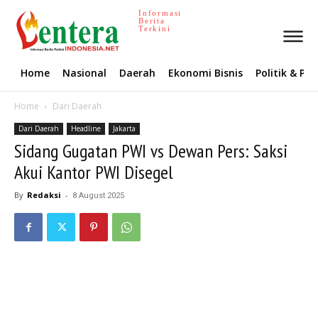
Informasi
Berita
Terkini
Home
Nasional
Daerah
Ekonomi Bisnis
Politik & P
Home
Dari Daerah
Dari Daerah
Headline
Jakarta
Sidang Gugatan PWI vs Dewan Pers: Saksi
Akui Kantor PWI Disegel
By
Redaksi
-
8 August 2025