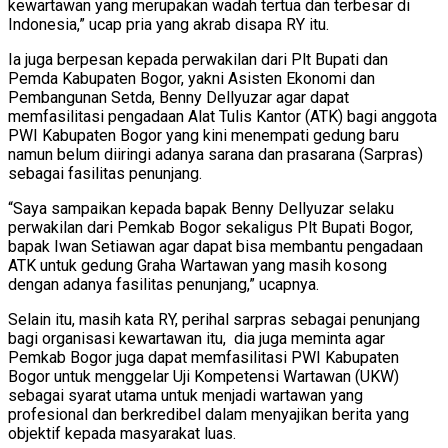
kewartawan yang merupakan wadah tertua dan terbesar di
Indonesia,” ucap pria yang akrab disapa RY itu.
Ia juga berpesan kepada perwakilan dari Plt Bupati dan
Pemda Kabupaten Bogor, yakni Asisten Ekonomi dan
Pembangunan Setda, Benny Dellyuzar agar dapat
memfasilitasi pengadaan Alat Tulis Kantor (ATK) bagi anggota
PWI Kabupaten Bogor yang kini menempati gedung baru
namun belum diiringi adanya sarana dan prasarana (Sarpras)
sebagai fasilitas penunjang.
“Saya sampaikan kepada bapak Benny Dellyuzar selaku
perwakilan dari Pemkab Bogor sekaligus Plt Bupati Bogor,
bapak Iwan Setiawan agar dapat bisa membantu pengadaan
ATK untuk gedung Graha Wartawan yang masih kosong
dengan adanya fasilitas penunjang,” ucapnya.
Selain itu, masih kata RY, perihal sarpras sebagai penunjang
bagi organisasi kewartawan itu, dia juga meminta agar
Pemkab Bogor juga dapat memfasilitasi PWI Kabupaten
Bogor untuk menggelar Uji Kompetensi Wartawan (UKW)
sebagai syarat utama untuk menjadi wartawan yang
profesional dan berkredibel dalam menyajikan berita yang
objektif kepada masyarakat luas.