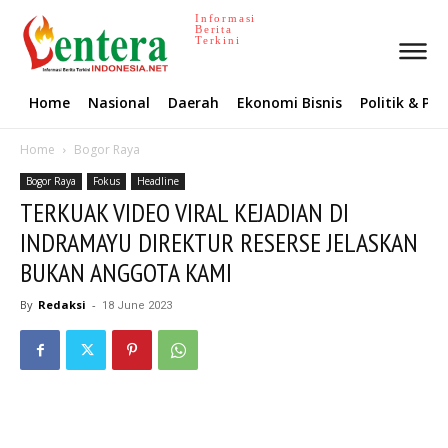
Informasi
Berita
Terkini
Home
Nasional
Daerah
Ekonomi Bisnis
Politik & P
Home
Bogor Raya
Bogor Raya
Fokus
Headline
TERKUAK VIDEO VIRAL KEJADIAN DI
INDRAMAYU DIREKTUR RESERSE JELASKAN
BUKAN ANGGOTA KAMI
By
Redaksi
-
18 June 2023