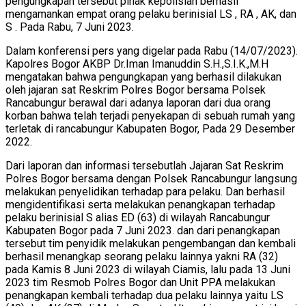
pengungkapan tersebut pihak kepolisian berhasil
mengamankan empat orang pelaku berinisial LS , RA , AK, dan
S . Pada Rabu, 7 Juni 2023.
Dalam konferensi pers yang digelar pada Rabu (14/07/2023).
Kapolres Bogor AKBP Dr.Iman Imanuddin S.H.,S.I.K.,M.H
mengatakan bahwa pengungkapan yang berhasil dilakukan
oleh jajaran sat Reskrim Polres Bogor bersama Polsek
Rancabungur berawal dari adanya laporan dari dua orang
korban bahwa telah terjadi penyekapan di sebuah rumah yang
terletak di rancabungur Kabupaten Bogor, Pada 29 Desember
2022.
Dari laporan dan informasi tersebutlah Jajaran Sat Reskrim
Polres Bogor bersama dengan Polsek Rancabungur langsung
melakukan penyelidikan terhadap para pelaku. Dan berhasil
mengidentifikasi serta melakukan penangkapan terhadap
pelaku berinisial S alias ED (63) di wilayah Rancabungur
Kabupaten Bogor pada 7 Juni 2023. dan dari penangkapan
tersebut tim penyidik melakukan pengembangan dan kembali
berhasil menangkap seorang pelaku lainnya yakni RA (32)
pada Kamis 8 Juni 2023 di wilayah Ciamis, lalu pada 13 Juni
2023 tim Resmob Polres Bogor dan Unit PPA melakukan
penangkapan kembali terhadap dua pelaku lainnya yaitu LS