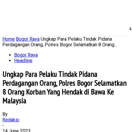
Home
Nasional
Daerah
Ekonomi Bisnis
Politik 
Home
Bogor Raya
Ungkap Para Pelaku Tindak Pidana
Perdagangan Orang, Polres Bogor Selamatkan 8 Orang...
Bogor Raya
Headline
Ungkap Para Pelaku Tindak Pidana
Perdagangan Orang, Polres Bogor Selamatkan
8 Orang Korban Yang Hendak di Bawa Ke
Malaysia
By
Redaksi
-
14 June 2023