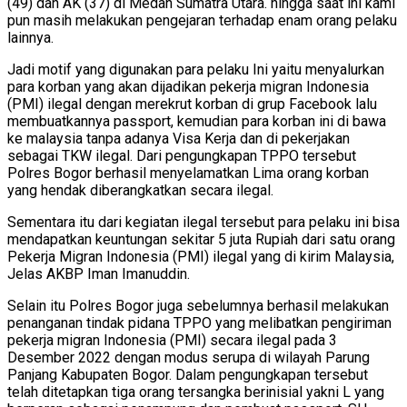
(49) dan AK (37) di Medan Sumatra Utara. hingga saat ini kami
pun masih melakukan pengejaran terhadap enam orang pelaku
lainnya.
Jadi motif yang digunakan para pelaku Ini yaitu menyalurkan
para korban yang akan dijadikan pekerja migran Indonesia
(PMI) ilegal dengan merekrut korban di grup Facebook lalu
membuatkannya passport, kemudian para korban ini di bawa
ke malaysia tanpa adanya Visa Kerja dan di pekerjakan
sebagai TKW ilegal. Dari pengungkapan TPPO tersebut
Polres Bogor berhasil menyelamatkan Lima orang korban
yang hendak diberangkatkan secara ilegal.
Sementara itu dari kegiatan ilegal tersebut para pelaku ini bisa
mendapatkan keuntungan sekitar 5 juta Rupiah dari satu orang
Pekerja Migran Indonesia (PMI) ilegal yang di kirim Malaysia,
Jelas AKBP Iman Imanuddin.
Selain itu Polres Bogor juga sebelumnya berhasil melakukan
penanganan tindak pidana TPPO yang melibatkan pengiriman
pekerja migran Indonesia (PMI) secara ilegal pada 3
Desember 2022 dengan modus serupa di wilayah Parung
Panjang Kabupaten Bogor. Dalam pengungkapan tersebut
telah ditetapkan tiga orang tersangka berinisial yakni L yang