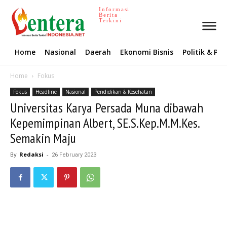
Informasi
Berita
Terkini
Home
Nasional
Daerah
Ekonomi Bisnis
Politik & P
Home
Fokus
Fokus
Headline
Nasional
Pendidikan & Kesehatan
Universitas Karya Persada Muna dibawah
Kepemimpinan Albert, SE.S.Kep.M.M.Kes.
Semakin Maju
By
Redaksi
-
26 February 2023