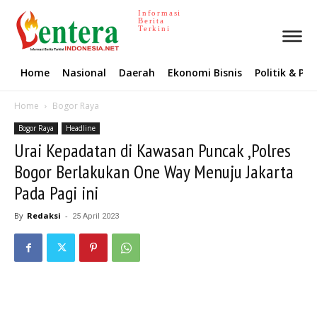
Informasi
Berita
Terkini
Home
Nasional
Daerah
Ekonomi Bisnis
Politik & P
Home
Bogor Raya
Bogor Raya
Headline
Urai Kepadatan di Kawasan Puncak ,Polres
Bogor Berlakukan One Way Menuju Jakarta
Pada Pagi ini
By
Redaksi
-
25 April 2023