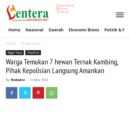
Informasi
Berita
Terkini
Home
Nasional
Daerah
Ekonomi Bisnis
Politik & P
Home
Bogor Raya
Bogor Raya
Headline
Warga Temukan 7 hewan Ternak Kambing,
Pihak Kepolisian Langsung Amankan
By
Redaksi
-
16 May 2023