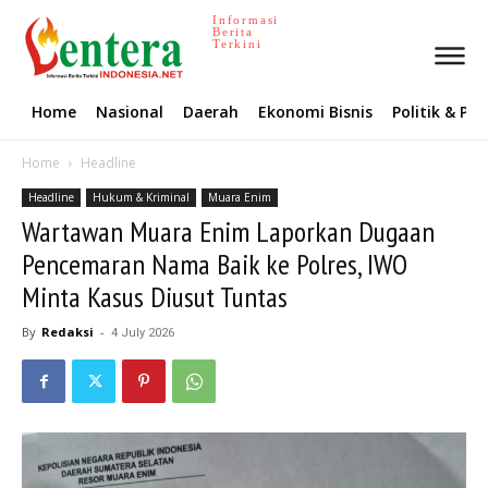
Informasi
Berita
Terkini
Home
Nasional
Daerah
Ekonomi Bisnis
Politik & P
Home
Headline
Headline
Hukum & Kriminal
Muara Enim
Wartawan Muara Enim Laporkan Dugaan
Pencemaran Nama Baik ke Polres, IWO
Minta Kasus Diusut Tuntas
By
Redaksi
-
4 July 2026