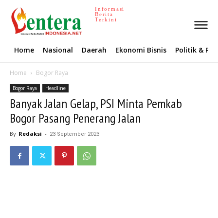
Informasi
Berita
Terkini
Home
Nasional
Daerah
Ekonomi Bisnis
Politik & P
Home
Bogor Raya
Bogor Raya
Headline
Banyak Jalan Gelap, PSI Minta Pemkab
Bogor Pasang Penerang Jalan
By
Redaksi
-
23 September 2023