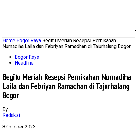
Home
Nasional
Daerah
Ekonomi Bisnis
Politik 
Home
Bogor Raya
Begitu Meriah Resepsi Pernikahan
Nurnadiha Laila dan Febriyan Ramadhan di Tajurhalang Bogor
Bogor Raya
Headline
Begitu Meriah Resepsi Pernikahan Nurnadiha
Laila dan Febriyan Ramadhan di Tajurhalang
Bogor
By
Redaksi
-
8 October 2023