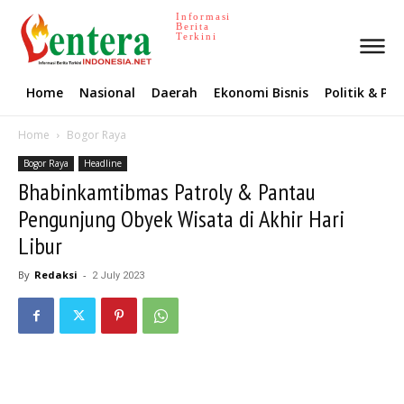
Informasi
Berita
Terkini
Home
Nasional
Daerah
Ekonomi Bisnis
Politik & P
Home
Bogor Raya
Bogor Raya
Headline
Bhabinkamtibmas Patroly & Pantau
Pengunjung Obyek Wisata di Akhir Hari
Libur
By
Redaksi
-
2 July 2023