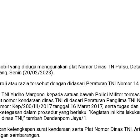
obil yang diduga menggunakan plat Nomor Dinas TN Palsu, Det
ang. Senin (20/02/2023).
i atau razia tersebut dengan didasari Peraturan TNI Nomor 14 ta
al TNI Yudho Margono, kepada satuan bawah Polisi Militer term
plat nomor kendaraan dinas TNI di dasari Peraturan Panglima TNI
or : Kep/200/III/2017 tanggal 16 Maret 2017, serta tugas dan fu
egasan dalam prosedur yang berlaku. “Kegiatan ini kita lakukan
 dinas TNI,” tambah Dandenpom Jaya/1.
ekan kelengkapan surat kendaraan serta Plat Nomor Dinas TNI. Arti
ngan sembarangan.