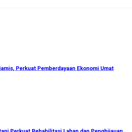
Ciamis, Perkuat Pemberdayaan Ekonomi Umat
tani Perkuat Rehabilitasi Lahan dan Penghijauan