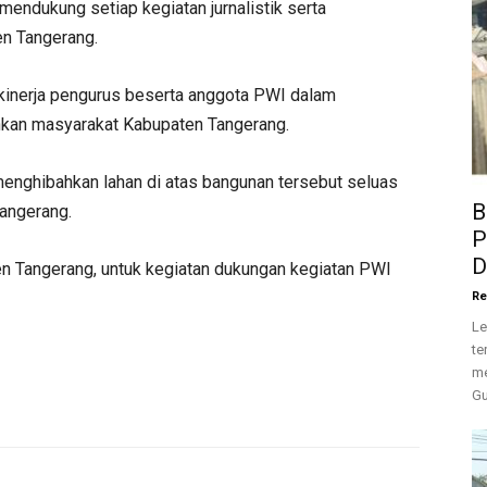
mendukung setiap kegiatan jurnalistik serta
en Tangerang.
 kinerja pengurus beserta anggota PWI dalam
hkan masyarakat Kabupaten Tangerang.
enghibahkan lahan di atas bangunan tersebut seluas
B
angerang.
P
D
en Tangerang, untuk kegiatan dukungan kegiatan PWI
Re
Le
te
me
Gu