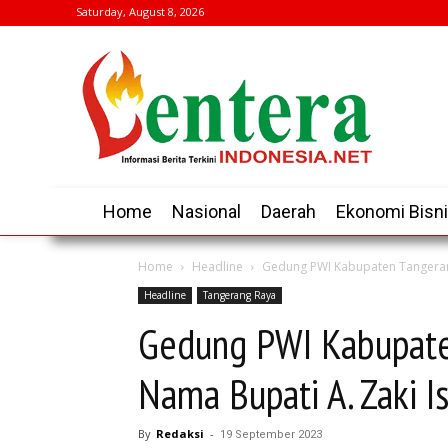
Saturday, August 8, 2026
Home
Nasional
Daerah
Ekonomi Bisn
Home
Headline
Gedung PWI Kabupaten Tangeran
Headline
Tangerang Raya
Gedung PWI Kabupate
Nama Bupati A. Zaki 
By
Redaksi
-
19 September 2023