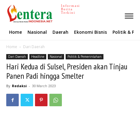
Informasi
Berita
Terkini
Home
Nasional
Daerah
Ekonomi Bisnis
Politik & P
Home
Dari Daerah
Dari Daerah
Headline
Nasional
Politik & Pemerintahan
Hari Kedua di Sulsel, Presiden akan Tinjau
Panen Padi hingga Smelter
By
Redaksi
-
30 March 2023