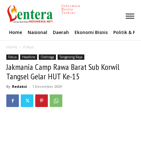
Informasi
Berita
Terkini
Home
Nasional
Daerah
Ekonomi Bisnis
Politik & P
Home
Fokus
Fokus
Headline
Olahraga
Tangerang Raya
Jakmania Camp Rawa Barat Sub Korwil
Tangsel Gelar HUT Ke-15
By
Redaksi
-
1 December 2024