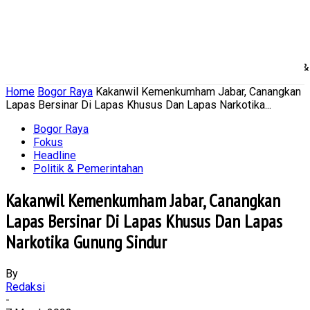
Home
Nasional
Daerah
Ekonomi Bisnis
Politik 
Home
Bogor Raya
Kakanwil Kemenkumham Jabar, Canangkan
Lapas Bersinar Di Lapas Khusus Dan Lapas Narkotika...
Bogor Raya
Fokus
Headline
Politik & Pemerintahan
Kakanwil Kemenkumham Jabar, Canangkan
Lapas Bersinar Di Lapas Khusus Dan Lapas
Narkotika Gunung Sindur
By
Redaksi
-