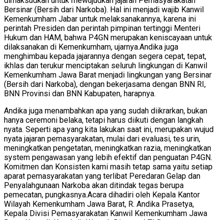
dimaksudkan untuk mewujudkan jajaran Pemasyarakatan
Bersinar (Bersih dari Narkoba). Hal ini menjadi wajib Kanwil
Kemenkumham Jabar untuk melaksanakannya, karena ini
perintah Presiden dan perintah pimpinan tertinggi Menteri
Hukum dan HAM, bahwa P4GN merupakan keniscayaan untuk
dilaksanakan di Kemenkumham, ujarnya.
Andika juga
menghimbau kepada jajarannya dengan segera cepat, tepat,
ikhlas dan terukur menciptakan seluruh lingkungan di Kanwil
Kemenkumham Jawa Barat menjadi lingkungan yang Bersinar
(Bersih dari Narkoba), dengan bekerjasama dengan BNN RI,
BNN Provinsi dan BNN Kabupaten, harapnya.
Andika juga menambahkan apa yang sudah diikrarkan, bukan
hanya ceremoni belaka, tetapi harus diikuti dengan langkah
nyata. Seperti apa yang kita lakukan saat ini, merupakan wujud
nyata jajaran pemasyarakatan, mulai dari evaluasi, tes urin,
meningkatkan pengetatan, meningkatkan razia, meningkatkan
system pengawasan yang lebih efektif dan penguatan P4GN.
Komitmen dan Konsisten kami masih tetap sama yaitu setiap
aparat pemasyarakatan yang terlibat Peredaran Gelap dan
Penyalahgunaan Narkoba akan ditindak tegas berupa
pemecatan, pungkasnya.
Acara dihadiri oleh Kepala Kantor
Wilayah Kemenkumham Jawa Barat, R. Andika Prasetya,
Kepala Divisi Pemasyarakatan Kanwil Kemenkumham Jawa